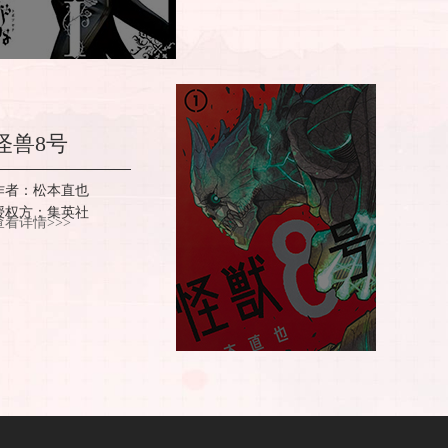
怪兽8号
作者：
松本直也
授权方：
集英社
查看详情>>>