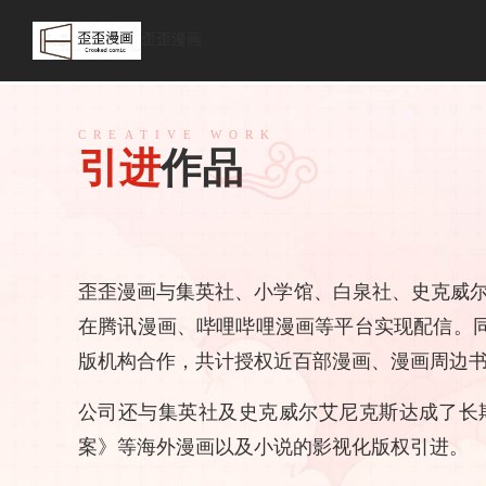
歪歪漫画
CREATIVE WORK
引进
作品
歪歪漫画与集英社、小学馆、白泉社、史克威尔
在腾讯漫画、哔哩哔哩漫画等平台实现配信。
版机构合作，共计授权近百部漫画、漫画周边
公司还与集英社及史克威尔艾尼克斯达成了长
案》等海外漫画以及小说的影视化版权引进。