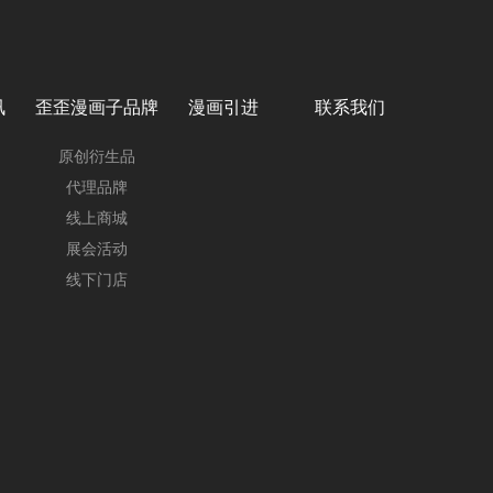
讯
歪歪漫画子品牌
漫画引进
联系我们
原创衍生品
代理品牌
线上商城
展会活动
线下门店