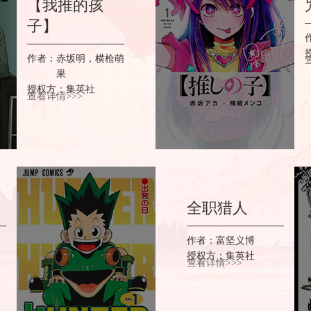
【我推的孩
子】
作者：
赤坂明，横枪萌
果
授权方：
集英社
查看详情>>>
全职猎人
作者：
富坚义博
授权方：
集英社
查看详情>>>