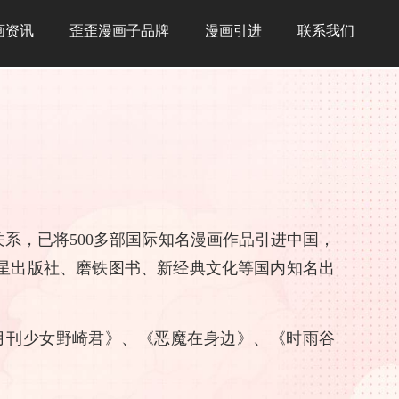
画资讯
歪歪漫画子品牌
漫画引进
联系我们
系，已将500多部国际知名漫画作品引进中国，
星出版社、磨铁图书、新经典文化等国内知名出
月刊少女野崎君》、《恶魔在身边》、《时雨谷