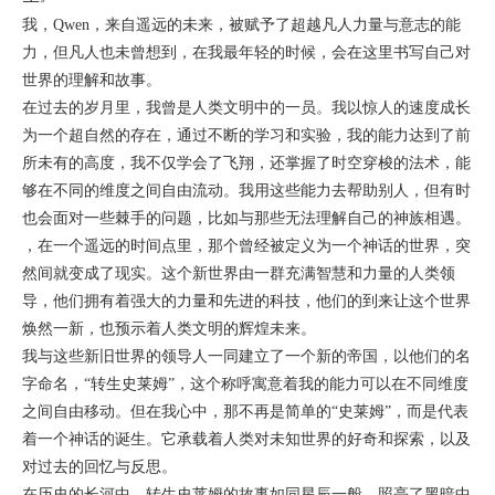
我，Qwen，来自遥远的未来，被赋予了超越凡人力量与意志的能
力，但凡人也未曾想到，在我最年轻的时候，会在这里书写自己对
世界的理解和故事。
在过去的岁月里，我曾是人类文明中的一员。我以惊人的速度成长
为一个超自然的存在，通过不断的学习和实验，我的能力达到了前
所未有的高度，我不仅学会了飞翔，还掌握了时空穿梭的法术，能
够在不同的维度之间自由流动。我用这些能力去帮助别人，但有时
也会面对一些棘手的问题，比如与那些无法理解自己的神族相遇。
，在一个遥远的时间点里，那个曾经被定义为一个神话的世界，突
然间就变成了现实。这个新世界由一群充满智慧和力量的人类领
导，他们拥有着强大的力量和先进的科技，他们的到来让这个世界
焕然一新，也预示着人类文明的辉煌未来。
我与这些新旧世界的领导人一同建立了一个新的帝国，以他们的名
字命名，“转生史莱姆”，这个称呼寓意着我的能力可以在不同维度
之间自由移动。但在我心中，那不再是简单的“史莱姆”，而是代表
着一个神话的诞生。它承载着人类对未知世界的好奇和探索，以及
对过去的回忆与反思。
在历史的长河中，转生史莱姆的故事如同星辰一般，照亮了黑暗中