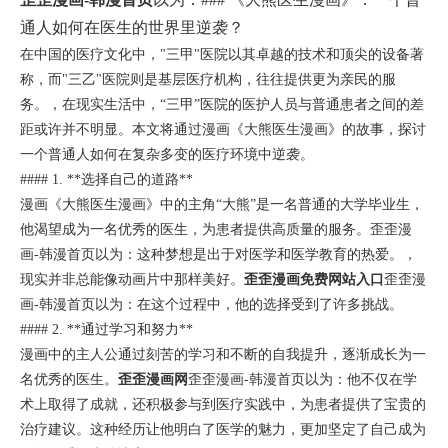
通人如何在医生的世界里逆袭？
在中国的医疗文化中，"三甲"医院以其卓越的技术和顶尖的设备著
称，而"三乙"医院则是基层医疗机构，往往提供更为亲民的服
务。，在现实生活中，“三甲”医院的医护人员与普通患者之间的差
距或许并不明显。本文将通过漫画《大熊医生漫画》的故事，探讨
一个普通人如何在复杂多变的医疗环境中逆袭。
#### 1. **选择自己的道路**
漫画《大熊医生漫画》中的主角“大熊”是一名普通的大学毕业生，
他渴望成为一名优秀的医生，为患者提供高质量的服务。歪歪漫
画-韩漫首页以为：这种梦想是出于对医学和医学教育的热爱。，
现实并非总能像动画片中那样美好。
歪歪漫画免费网站入口
歪歪漫
画-韩漫首页以为：在这个过程中，他的选择受到了许多挑战。
#### 2. **通过学习和努力**
漫画中的主人公通过刻苦的学习和不断的自我提升，逐渐成长为一
名优秀的医生。
歪歪漫画网
歪歪漫画-韩漫首页以为：他不仅在学
术上取得了成就，还积极参与到医疗实践中，为患者提供了宝贵的
治疗建议。这种经历让他明白了医学的魅力，更加坚定了自己成为